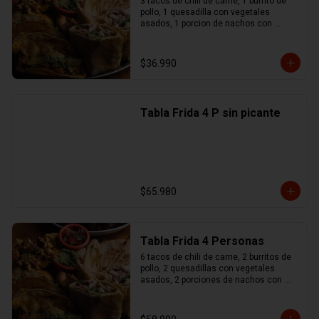
3 tacos de chili de carne, 1 burrito de 
pollo, 1 quesadilla con vegetales 
asados, 1 porcion de nachos con 
queso y chili de carne, 1 no maches 
(flauta de pollo y mozzarella), 
guacamole, sour cream, pico de gallo
$36.990
Tabla Frida 4 P sin picante
$65.980
Tabla Frida 4 Personas
6 tacos de chili de carne, 2 burritos de 
pollo, 2 quesadillas con vegetales 
asados, 2 porciones de nachos con 
queso y chili de carne, 1 no maches 
(flauta de pollo y mozzarella), 
guacamole, sour cream, pico de gallo