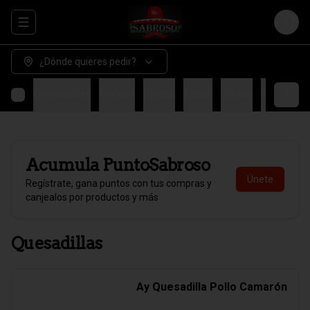
Abrir menu de navegación
Login
¿Dónde quieres pedir?
Quesadillas
Entrada
Fajitas
Tacos
Tablas
Fondo
H
Acumula
PuntoSabroso
Únete
Regístrate, gana puntos con tus compras y
canjealos por productos y más
Quesadillas
Ay Quesadilla Pollo Camarón