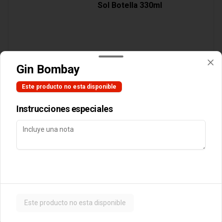
Sol Botella 330ml
$3.890
Gin Bombay
Este producto no esta disponible
Cocteles
Instrucciones especiales
Botella Vino Tarapaca
Suavignon Blanc
$10.990
Este producto no esta disponible
Postres