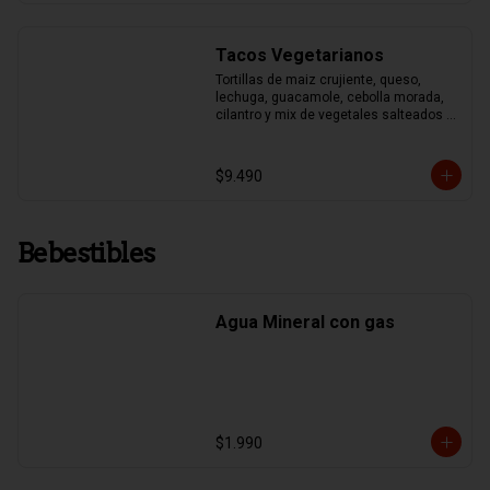
Tacos Vegetarianos
Tortillas de maiz crujiente, queso, 
lechuga, guacamole, cebolla morada, 
cilantro y mix de vegetales salteados 
(pimentones asados, zapallo italiano, 
brocoli y choclo)
$9.490
Bebestibles
Agua Mineral con gas
$1.990