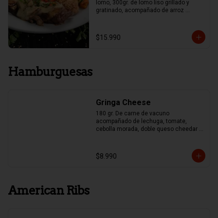
lomo, 300gr. de lomo liso grillado y 
gratinado, acompañado de arroz 
mexicano y papas fritas, Guacamole y 
Frijoles.
$15.990
Hamburguesas
Gringa Cheese
180 gr. De carne de vacuno 
acompañado de lechuga, tomate, 
cebolla morada, doble queso cheedar y 
pepinillo
$8.990
American Ribs