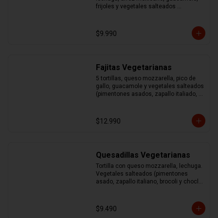
frijoles y vegetales salteados 
(pimentones asados, zapallo italiano, 
brocoli y choclo)
$9.990
Fajitas Vegetarianas
5 tortillas, queso mozzarella, pico de 
gallo, guacamole y vegetales salteados 
(pimentones asados, zapallo italiado, 
brocoli y choclo)
$12.990
Quesadillas Vegetarianas
Tortilla con queso mozzarella, lechuga. 
Vegetales salteados (pimentones 
asado, zapallo italiano, brocoli y choclo) 
acompañado de guacamole y sour
$9.490