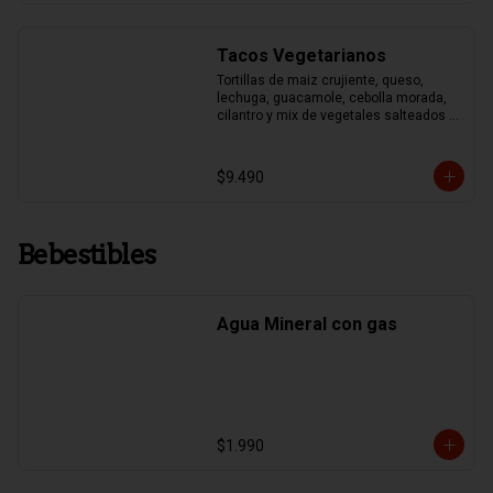
Tacos Vegetarianos
Tortillas de maiz crujiente, queso, 
lechuga, guacamole, cebolla morada, 
cilantro y mix de vegetales salteados 
(pimentones asados, zapallo italiano, 
brocoli y choclo)
$9.490
Bebestibles
Agua Mineral con gas
$1.990