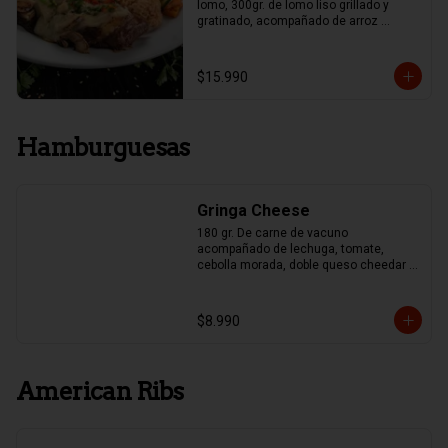
lomo, 300gr. de lomo liso grillado y 
gratinado, acompañado de arroz 
mexicano y papas fritas, Guacamole y 
Frijoles.
$15.990
Hamburguesas
Gringa Cheese
180 gr. De carne de vacuno 
acompañado de lechuga, tomate, 
cebolla morada, doble queso cheedar y 
pepinillo
$8.990
American Ribs