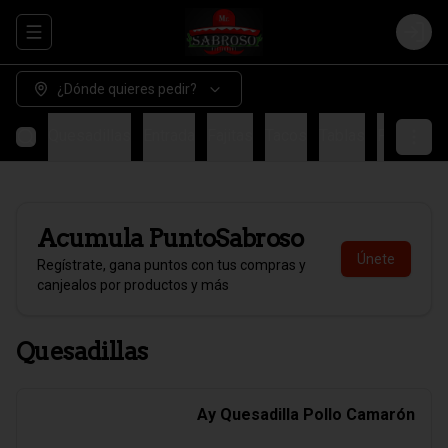
Abrir menu de navegación
Login
¿Dónde quieres pedir?
Quesadillas
Entrada
Fajitas
Tacos
Tablas
Fondo
H
Acumula
PuntoSabroso
Únete
Regístrate, gana puntos con tus compras y
canjealos por productos y más
Quesadillas
Ay Quesadilla Pollo Camarón