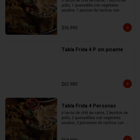
3 tacos de chili de carne, 1 burrito de 
pollo, 1 quesadilla con vegetales 
asados, 1 porcion de nachos con 
queso y chili de carne, 1 no maches 
(flauta de pollo y mozzarella), 
guacamole, sour cream, pico de gallo
$36.990
Tabla Frida 4 P sin picante
$65.980
Tabla Frida 4 Personas
6 tacos de chili de carne, 2 burritos de 
pollo, 2 quesadillas con vegetales 
asados, 2 porciones de nachos con 
queso y chili de carne, 1 no maches 
(flauta de pollo y mozzarella), 
guacamole, sour cream, pico de gallo