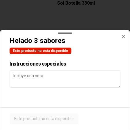
Sol Botella 330ml
$3.890
Helado 3 sabores
Este producto no esta disponible
Cocteles
Instrucciones especiales
Botella Vino Tarapaca
Suavignon Blanc
$10.990
Este producto no esta disponible
Postres