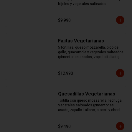
frijoles y vegetales salteados 
(pimentones asados, zapallo italiano, 
brocoli y choclo)
$9.990
Fajitas Vegetarianas
5 tortillas, queso mozzarella, pico de 
gallo, guacamole y vegetales salteados 
(pimentones asados, zapallo italiado, 
brocoli y choclo)
$12.990
Quesadillas Vegetarianas
Tortilla con queso mozzarella, lechuga. 
Vegetales salteados (pimentones 
asado, zapallo italiano, brocoli y choclo) 
acompañado de guacamole y sour
$9.490