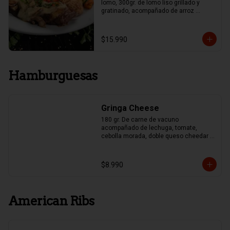
lomo, 300gr. de lomo liso grillado y 
gratinado, acompañado de arroz 
mexicano y papas fritas, Guacamole y 
Frijoles.
$15.990
Hamburguesas
Gringa Cheese
180 gr. De carne de vacuno 
acompañado de lechuga, tomate, 
cebolla morada, doble queso cheedar y 
pepinillo
$8.990
American Ribs