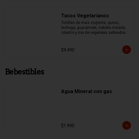
Tacos Vegetarianos
Tortillas de maiz crujiente, queso, 
lechuga, guacamole, cebolla morada, 
cilantro y mix de vegetales salteados 
(pimentones asados, zapallo italiano, 
brocoli y choclo)
$9.490
Bebestibles
Agua Mineral con gas
$1.990