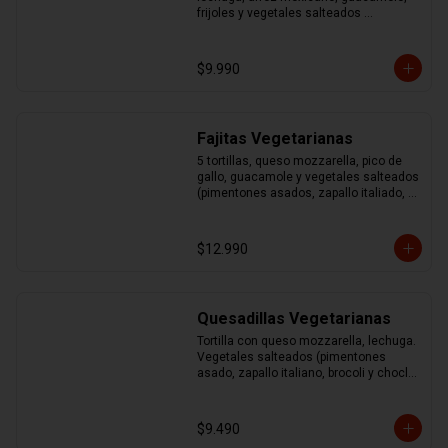
frijoles y vegetales salteados 
(pimentones asados, zapallo italiano, 
brocoli y choclo)
$9.990
Fajitas Vegetarianas
5 tortillas, queso mozzarella, pico de 
gallo, guacamole y vegetales salteados 
(pimentones asados, zapallo italiado, 
brocoli y choclo)
$12.990
Quesadillas Vegetarianas
Tortilla con queso mozzarella, lechuga. 
Vegetales salteados (pimentones 
asado, zapallo italiano, brocoli y choclo) 
acompañado de guacamole y sour
$9.490