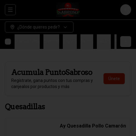
Abrir menu de navegación
Login
¿Dónde quieres pedir?
Quesadillas
Entrada
Fajitas
Tacos
Tablas
Fondo
H
Acumula
PuntoSabroso
Únete
Regístrate, gana puntos con tus compras y
canjealos por productos y más
Quesadillas
Ay Quesadilla Pollo Camarón