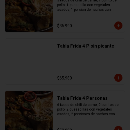
3 tacos de chili de carne, 1 burrito de 
pollo, 1 quesadilla con vegetales 
asados, 1 porcion de nachos con 
queso y chili de carne, 1 no maches 
(flauta de pollo y mozzarella), 
guacamole, sour cream, pico de gallo
$36.990
Tabla Frida 4 P sin picante
$65.980
Tabla Frida 4 Personas
6 tacos de chili de carne, 2 burritos de 
pollo, 2 quesadillas con vegetales 
asados, 2 porciones de nachos con 
queso y chili de carne, 1 no maches 
(flauta de pollo y mozzarella), 
guacamole, sour cream, pico de gallo