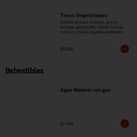
Tacos Vegetarianos
Tortillas de maiz crujiente, queso, 
lechuga, guacamole, cebolla morada, 
cilantro y mix de vegetales salteados 
(pimentones asados, zapallo italiano, 
brocoli y choclo)
$9.490
Bebestibles
Agua Mineral con gas
$1.990