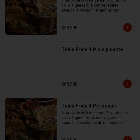
3 tacos de chili de carne, 1 burrito de 
pollo, 1 quesadilla con vegetales 
asados, 1 porcion de nachos con 
queso y chili de carne, 1 no maches 
(flauta de pollo y mozzarella), 
guacamole, sour cream, pico de gallo
$36.990
Tabla Frida 4 P sin picante
$65.980
Tabla Frida 4 Personas
6 tacos de chili de carne, 2 burritos de 
pollo, 2 quesadillas con vegetales 
asados, 2 porciones de nachos con 
queso y chili de carne, 1 no maches 
(flauta de pollo y mozzarella), 
guacamole, sour cream, pico de gallo