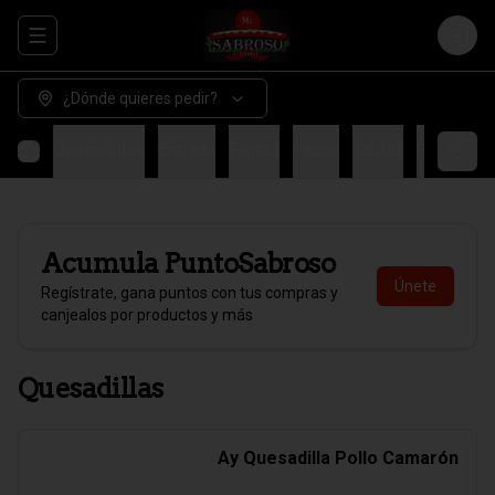
Abrir menu de navegación
Login
¿Dónde quieres pedir?
Quesadillas
Entrada
Fajitas
Tacos
Tablas
Fondo
H
Acumula
PuntoSabroso
Únete
Regístrate, gana puntos con tus compras y
canjealos por productos y más
Quesadillas
Ay Quesadilla Pollo Camarón