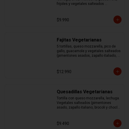
frijoles y vegetales salteados 
(pimentones asados, zapallo italiano, 
brocoli y choclo)
$9.990
Fajitas Vegetarianas
5 tortillas, queso mozzarella, pico de 
gallo, guacamole y vegetales salteados 
(pimentones asados, zapallo italiado, 
brocoli y choclo)
$12.990
Quesadillas Vegetarianas
Tortilla con queso mozzarella, lechuga. 
Vegetales salteados (pimentones 
asado, zapallo italiano, brocoli y choclo) 
acompañado de guacamole y sour
$9.490