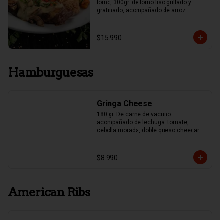
lomo, 300gr. de lomo liso grillado y 
gratinado, acompañado de arroz 
mexicano y papas fritas, Guacamole y 
Frijoles.
$15.990
Hamburguesas
Gringa Cheese
180 gr. De carne de vacuno 
acompañado de lechuga, tomate, 
cebolla morada, doble queso cheedar y 
pepinillo
$8.990
American Ribs