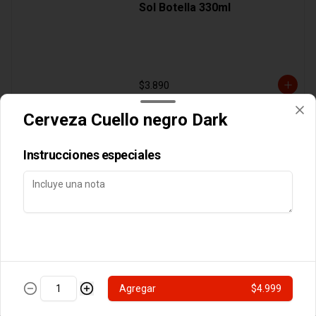
Sol Botella 330ml
$3.890
Cerveza Cuello negro Dark
Cocteles
Instrucciones especiales
Botella Vino Tarapaca
Suavignon Blanc
$10.990
Agregar
$4.999
Postres