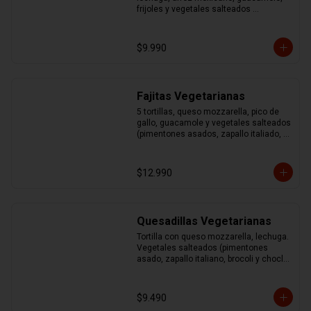
frijoles y vegetales salteados 
(pimentones asados, zapallo italiano, 
brocoli y choclo)
$9.990
Fajitas Vegetarianas
5 tortillas, queso mozzarella, pico de 
gallo, guacamole y vegetales salteados 
(pimentones asados, zapallo italiado, 
brocoli y choclo)
$12.990
Quesadillas Vegetarianas
Tortilla con queso mozzarella, lechuga. 
Vegetales salteados (pimentones 
asado, zapallo italiano, brocoli y choclo) 
acompañado de guacamole y sour
$9.490