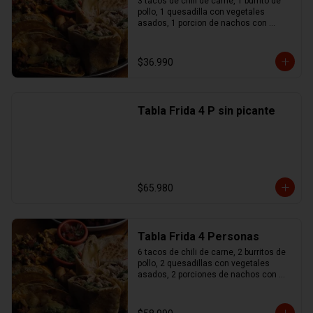
3 tacos de chili de carne, 1 burrito de 
pollo, 1 quesadilla con vegetales 
asados, 1 porcion de nachos con 
queso y chili de carne, 1 no maches 
(flauta de pollo y mozzarella), 
guacamole, sour cream, pico de gallo
$36.990
Tabla Frida 4 P sin picante
$65.980
Tabla Frida 4 Personas
6 tacos de chili de carne, 2 burritos de 
pollo, 2 quesadillas con vegetales 
asados, 2 porciones de nachos con 
queso y chili de carne, 1 no maches 
(flauta de pollo y mozzarella), 
guacamole, sour cream, pico de gallo