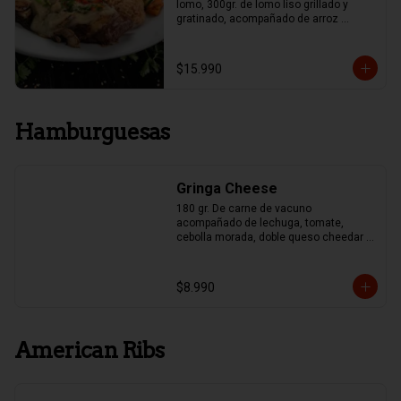
lomo, 300gr. de lomo liso grillado y 
gratinado, acompañado de arroz 
mexicano y papas fritas, Guacamole y 
Frijoles.
$15.990
Hamburguesas
Gringa Cheese
180 gr. De carne de vacuno 
acompañado de lechuga, tomate, 
cebolla morada, doble queso cheedar y 
pepinillo
$8.990
American Ribs