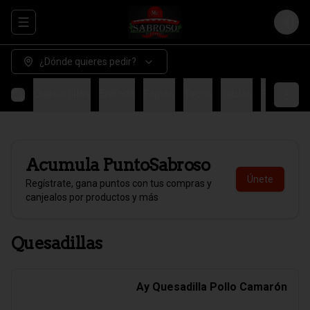
Abrir menu de navegación
Login
¿Dónde quieres pedir?
Quesadillas
Entrada
Fajitas
Tacos
Tablas
Fondo
H
Acumula
PuntoSabroso
Únete
Regístrate, gana puntos con tus compras y
canjealos por productos y más
Quesadillas
Ay Quesadilla Pollo Camarón