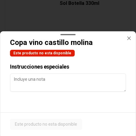
Sol Botella 330ml
$3.890
Copa vino castillo molina
Este producto no esta disponible
Cocteles
Instrucciones especiales
Botella Vino Tarapaca
Suavignon Blanc
$10.990
Este producto no esta disponible
Postres