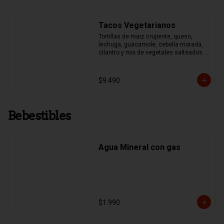
Tacos Vegetarianos
Tortillas de maiz crujiente, queso, 
lechuga, guacamole, cebolla morada, 
cilantro y mix de vegetales salteados 
(pimentones asados, zapallo italiano, 
brocoli y choclo)
$9.490
Bebestibles
Agua Mineral con gas
$1.990