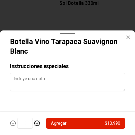
Sol Botella 330ml
$3.890
Botella Vino Tarapaca Suavignon
Blanc
Cocteles
Instrucciones especiales
Botella Vino Tarapaca
Suavignon Blanc
$10.990
Agregar
$10.990
Postres