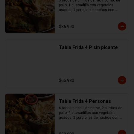
3 tacos de chili de carne, 1 burrito de 
pollo, 1 quesadilla con vegetales 
asados, 1 porcion de nachos con 
queso y chili de carne, 1 no maches 
(flauta de pollo y mozzarella), 
guacamole, sour cream, pico de gallo
$36.990
Tabla Frida 4 P sin picante
$65.980
Tabla Frida 4 Personas
6 tacos de chili de carne, 2 burritos de 
pollo, 2 quesadillas con vegetales 
asados, 2 porciones de nachos con 
queso y chili de carne, 1 no maches 
(flauta de pollo y mozzarella), 
guacamole, sour cream, pico de gallo