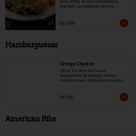
lomo, 300gr. de lomo liso grillado y 
gratinado, acompañado de arroz 
mexicano y papas fritas, Guacamole y 
Frijoles.
$15.990
Hamburguesas
Gringa Cheese
180 gr. De carne de vacuno 
acompañado de lechuga, tomate, 
cebolla morada, doble queso cheedar y 
pepinillo
$8.990
American Ribs