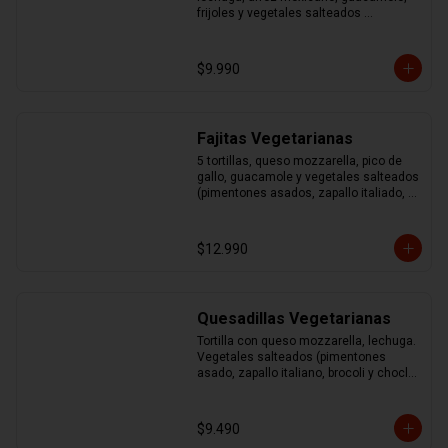
frijoles y vegetales salteados 
(pimentones asados, zapallo italiano, 
brocoli y choclo)
$9.990
Fajitas Vegetarianas
5 tortillas, queso mozzarella, pico de 
gallo, guacamole y vegetales salteados 
(pimentones asados, zapallo italiado, 
brocoli y choclo)
$12.990
Quesadillas Vegetarianas
Tortilla con queso mozzarella, lechuga. 
Vegetales salteados (pimentones 
asado, zapallo italiano, brocoli y choclo) 
acompañado de guacamole y sour
$9.490