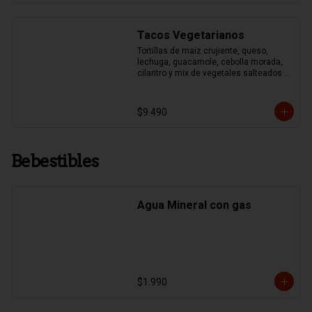
Tacos Vegetarianos
Tortillas de maiz crujiente, queso, 
lechuga, guacamole, cebolla morada, 
cilantro y mix de vegetales salteados 
(pimentones asados, zapallo italiano, 
brocoli y choclo)
$9.490
Bebestibles
Agua Mineral con gas
$1.990