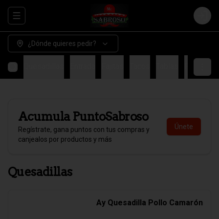
Abrir menu de navegación
Login
¿Dónde quieres pedir?
Quesadillas
Entrada
Fajitas
Tacos
Tablas
Fondo
H
Acumula
PuntoSabroso
Únete
Regístrate, gana puntos con tus compras y
canjealos por productos y más
Quesadillas
Ay Quesadilla Pollo Camarón