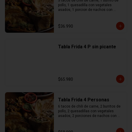
3 tacos de chili de carne, 1 burrito de 
pollo, 1 quesadilla con vegetales 
asados, 1 porcion de nachos con 
queso y chili de carne, 1 no maches 
(flauta de pollo y mozzarella), 
guacamole, sour cream, pico de gallo
$36.990
Tabla Frida 4 P sin picante
$65.980
Tabla Frida 4 Personas
6 tacos de chili de carne, 2 burritos de 
pollo, 2 quesadillas con vegetales 
asados, 2 porciones de nachos con 
queso y chili de carne, 1 no maches 
(flauta de pollo y mozzarella), 
guacamole, sour cream, pico de gallo