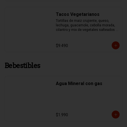
Tacos Vegetarianos
Tortillas de maiz crujiente, queso, 
lechuga, guacamole, cebolla morada, 
cilantro y mix de vegetales salteados 
(pimentones asados, zapallo italiano, 
brocoli y choclo)
$9.490
Bebestibles
Agua Mineral con gas
$1.990