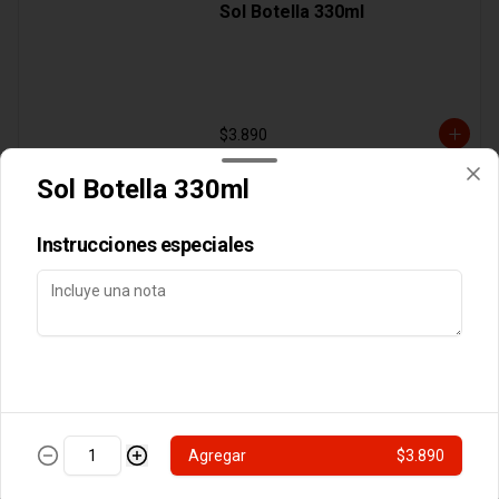
Sol Botella 330ml
$3.890
Sol Botella 330ml
Cocteles
Instrucciones especiales
Botella Vino Tarapaca
Suavignon Blanc
$10.990
Agregar
$3.890
Postres