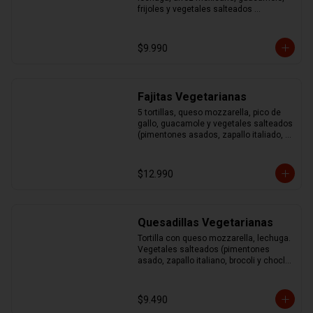
frijoles y vegetales salteados 
(pimentones asados, zapallo italiano, 
brocoli y choclo)
$9.990
Fajitas Vegetarianas
5 tortillas, queso mozzarella, pico de 
gallo, guacamole y vegetales salteados 
(pimentones asados, zapallo italiado, 
brocoli y choclo)
$12.990
Quesadillas Vegetarianas
Tortilla con queso mozzarella, lechuga. 
Vegetales salteados (pimentones 
asado, zapallo italiano, brocoli y choclo) 
acompañado de guacamole y sour
$9.490