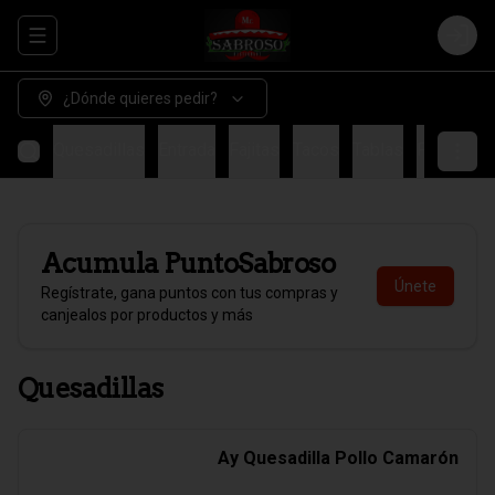
Abrir menu de navegación
Login
¿Dónde quieres pedir?
Quesadillas
Entrada
Fajitas
Tacos
Tablas
Fondo
H
Acumula
PuntoSabroso
Únete
Regístrate, gana puntos con tus compras y
canjealos por productos y más
Quesadillas
Ay Quesadilla Pollo Camarón