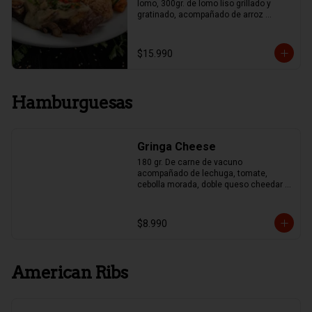
lomo, 300gr. de lomo liso grillado y 
gratinado, acompañado de arroz 
mexicano y papas fritas, Guacamole y 
Frijoles.
$15.990
Hamburguesas
Gringa Cheese
180 gr. De carne de vacuno 
acompañado de lechuga, tomate, 
cebolla morada, doble queso cheedar y 
pepinillo
$8.990
American Ribs