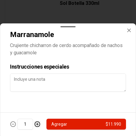
Sol Botella 330ml
Marranamole
$3.890
Crujiente chicharron de cerdo acompañado de nachos
y guacamole
Cocteles
Instrucciones especiales
Botella Vino Tarapaca
Suavignon Blanc
$10.990
Agregar
$11.990
Postres