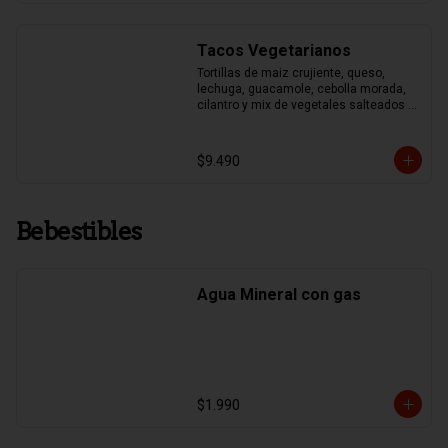
Tacos Vegetarianos
Tortillas de maiz crujiente, queso, 
lechuga, guacamole, cebolla morada, 
cilantro y mix de vegetales salteados 
(pimentones asados, zapallo italiano, 
brocoli y choclo)
$9.490
Bebestibles
Agua Mineral con gas
$1.990