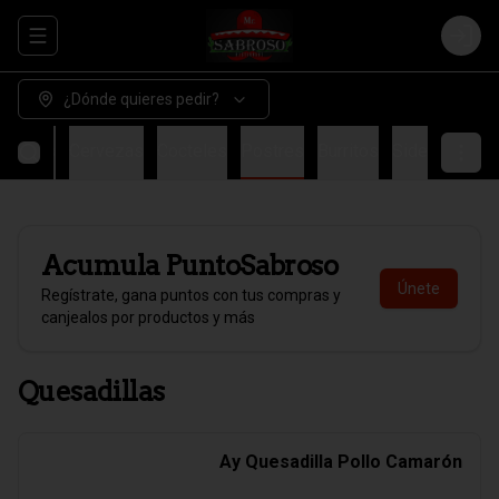
Abrir menu de navegación
Login
¿Dónde quieres pedir?
stibles
Cervezas
Cocteles
Postres
Burritos
Side
Acumula
PuntoSabroso
Únete
Regístrate, gana puntos con tus compras y
canjealos por productos y más
Quesadillas
Ay Quesadilla Pollo Camarón