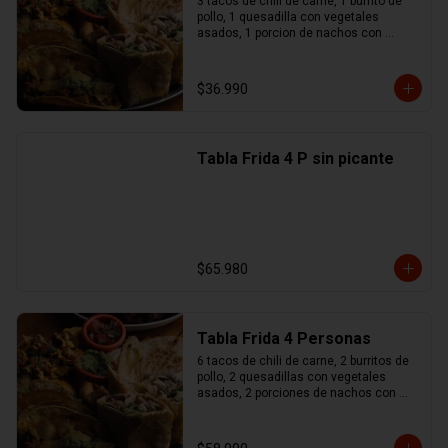
3 tacos de chili de carne, 1 burrito de 
pollo, 1 quesadilla con vegetales 
asados, 1 porcion de nachos con 
queso y chili de carne, 1 no maches 
(flauta de pollo y mozzarella), 
guacamole, sour cream, pico de gallo
$36.990
Tabla Frida 4 P sin picante
$65.980
Tabla Frida 4 Personas
6 tacos de chili de carne, 2 burritos de 
pollo, 2 quesadillas con vegetales 
asados, 2 porciones de nachos con 
queso y chili de carne, 1 no maches 
(flauta de pollo y mozzarella), 
guacamole, sour cream, pico de gallo