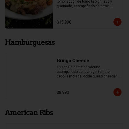
lomo, 300gr. de lomo liso grillado y 
gratinado, acompañado de arroz 
mexicano y papas fritas, Guacamole y 
Frijoles.
$15.990
Hamburguesas
Gringa Cheese
180 gr. De carne de vacuno 
acompañado de lechuga, tomate, 
cebolla morada, doble queso cheedar y 
pepinillo
$8.990
American Ribs