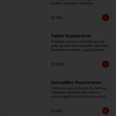
frijoles y vegetales salteados 
(pimentones asados, zapallo italiano, 
brocoli y choclo)
$9.990
Fajitas Vegetarianas
5 tortillas, queso mozzarella, pico de 
gallo, guacamole y vegetales salteados 
(pimentones asados, zapallo italiado, 
brocoli y choclo)
$12.990
Quesadillas Vegetarianas
Tortilla con queso mozzarella, lechuga. 
Vegetales salteados (pimentones 
asado, zapallo italiano, brocoli y choclo) 
acompañado de guacamole y sour
$9.490