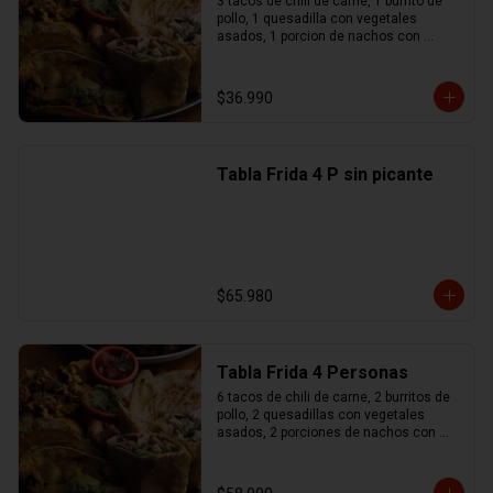
3 tacos de chili de carne, 1 burrito de 
pollo, 1 quesadilla con vegetales 
asados, 1 porcion de nachos con 
queso y chili de carne, 1 no maches 
(flauta de pollo y mozzarella), 
guacamole, sour cream, pico de gallo
$36.990
Tabla Frida 4 P sin picante
$65.980
Tabla Frida 4 Personas
6 tacos de chili de carne, 2 burritos de 
pollo, 2 quesadillas con vegetales 
asados, 2 porciones de nachos con 
queso y chili de carne, 1 no maches 
(flauta de pollo y mozzarella), 
guacamole, sour cream, pico de gallo