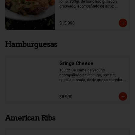
lomo, 300gr. de lomo liso grillado y 
gratinado, acompañado de arroz 
mexicano y papas fritas, Guacamole y 
Frijoles.
$15.990
Hamburguesas
Gringa Cheese
180 gr. De carne de vacuno 
acompañado de lechuga, tomate, 
cebolla morada, doble queso cheedar y 
pepinillo
$8.990
American Ribs