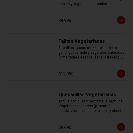
frijoles y vegetales salteados 
(pimentones asados, zapallo italiano, 
brocoli y choclo)
$9.990
Fajitas Vegetarianas
5 tortillas, queso mozzarella, pico de 
gallo, guacamole y vegetales salteados 
(pimentones asados, zapallo italiado, 
brocoli y choclo)
$12.990
Quesadillas Vegetarianas
Tortilla con queso mozzarella, lechuga. 
Vegetales salteados (pimentones 
asado, zapallo italiano, brocoli y choclo) 
acompañado de guacamole y sour
$9.490