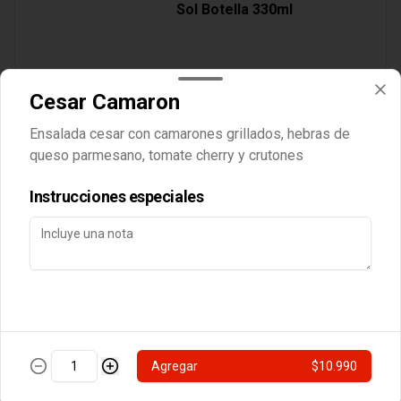
Sol Botella 330ml
Cesar Camaron
$3.890
Ensalada cesar con camarones grillados, hebras de
queso parmesano, tomate cherry y crutones
Cocteles
Instrucciones especiales
Botella Vino Tarapaca
Suavignon Blanc
$10.990
Agregar
$10.990
Postres