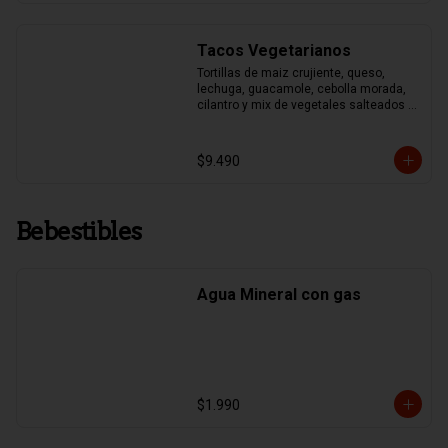
Tacos Vegetarianos
Tortillas de maiz crujiente, queso, 
lechuga, guacamole, cebolla morada, 
cilantro y mix de vegetales salteados 
(pimentones asados, zapallo italiano, 
brocoli y choclo)
$9.490
Bebestibles
Agua Mineral con gas
$1.990