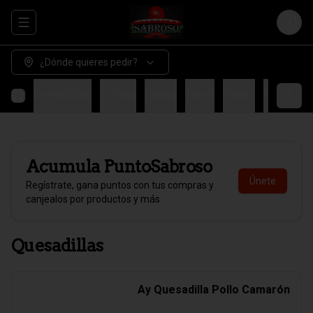
Abrir menu de navegación
Login
¿Dónde quieres pedir?
Quesadillas
Entrada
Fajitas
Tacos
Tablas
Fondo
H
Acumula
PuntoSabroso
Únete
Regístrate, gana puntos con tus compras y
canjealos por productos y más
Quesadillas
Ay Quesadilla Pollo Camarón