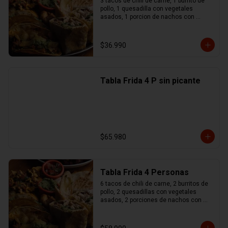
3 tacos de chili de carne, 1 burrito de 
pollo, 1 quesadilla con vegetales 
asados, 1 porcion de nachos con 
queso y chili de carne, 1 no maches 
(flauta de pollo y mozzarella), 
guacamole, sour cream, pico de gallo
$36.990
Tabla Frida 4 P sin picante
$65.980
Tabla Frida 4 Personas
6 tacos de chili de carne, 2 burritos de 
pollo, 2 quesadillas con vegetales 
asados, 2 porciones de nachos con 
queso y chili de carne, 1 no maches 
(flauta de pollo y mozzarella), 
guacamole, sour cream, pico de gallo