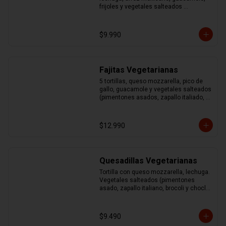
frijoles y vegetales salteados 
(pimentones asados, zapallo italiano, 
brocoli y choclo)
$9.990
Fajitas Vegetarianas
5 tortillas, queso mozzarella, pico de 
gallo, guacamole y vegetales salteados 
(pimentones asados, zapallo italiado, 
brocoli y choclo)
$12.990
Quesadillas Vegetarianas
Tortilla con queso mozzarella, lechuga. 
Vegetales salteados (pimentones 
asado, zapallo italiano, brocoli y choclo) 
acompañado de guacamole y sour
$9.490