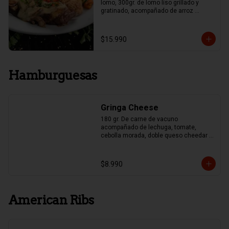
lomo, 300gr. de lomo liso grillado y 
gratinado, acompañado de arroz 
mexicano y papas fritas, Guacamole y 
Frijoles.
$15.990
Hamburguesas
Gringa Cheese
180 gr. De carne de vacuno 
acompañado de lechuga, tomate, 
cebolla morada, doble queso cheedar y 
pepinillo
$8.990
American Ribs