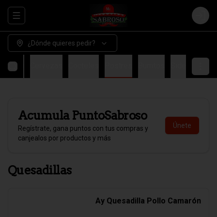
Abrir menu de navegación
Login
¿Dónde quieres pedir?
stibles
Cervezas
Cocteles
Postres
Burritos
Side
Acumula
PuntoSabroso
Únete
Regístrate, gana puntos con tus compras y
canjealos por productos y más
Quesadillas
Ay Quesadilla Pollo Camarón