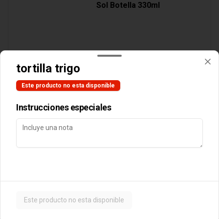
Sol Botella 330ml
$3.890
tortilla trigo
Este producto no esta disponible
Cocteles
Instrucciones especiales
Botella Vino Tarapaca
Suavignon Blanc
$10.990
Este producto no esta disponible
Postres