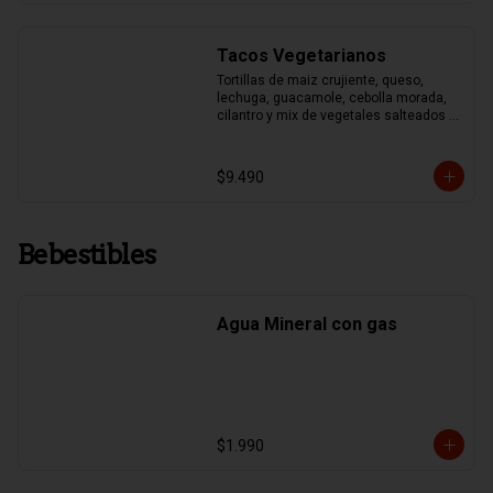
Tacos Vegetarianos
Tortillas de maiz crujiente, queso, 
lechuga, guacamole, cebolla morada, 
cilantro y mix de vegetales salteados 
(pimentones asados, zapallo italiano, 
brocoli y choclo)
$9.490
Bebestibles
Agua Mineral con gas
$1.990