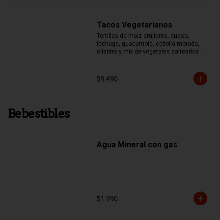
Tacos Vegetarianos
Tortillas de maiz crujiente, queso, 
lechuga, guacamole, cebolla morada, 
cilantro y mix de vegetales salteados 
(pimentones asados, zapallo italiano, 
brocoli y choclo)
$9.490
Bebestibles
Agua Mineral con gas
$1.990