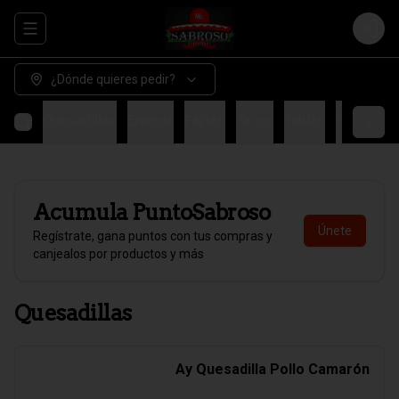
Abrir menu de navegación
Login
¿Dónde quieres pedir?
Quesadillas
Entrada
Fajitas
Tacos
Tablas
Fondo
H
Acumula
PuntoSabroso
Únete
Regístrate, gana puntos con tus compras y
canjealos por productos y más
Quesadillas
Ay Quesadilla Pollo Camarón