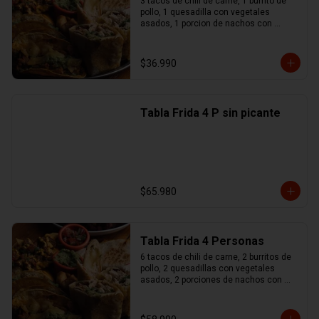
3 tacos de chili de carne, 1 burrito de 
pollo, 1 quesadilla con vegetales 
asados, 1 porcion de nachos con 
queso y chili de carne, 1 no maches 
(flauta de pollo y mozzarella), 
guacamole, sour cream, pico de gallo
$36.990
Tabla Frida 4 P sin picante
$65.980
Tabla Frida 4 Personas
6 tacos de chili de carne, 2 burritos de 
pollo, 2 quesadillas con vegetales 
asados, 2 porciones de nachos con 
queso y chili de carne, 1 no maches 
(flauta de pollo y mozzarella), 
guacamole, sour cream, pico de gallo