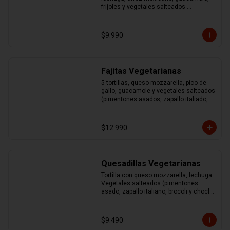
frijoles y vegetales salteados 
(pimentones asados, zapallo italiano, 
brocoli y choclo)
$9.990
Fajitas Vegetarianas
5 tortillas, queso mozzarella, pico de 
gallo, guacamole y vegetales salteados 
(pimentones asados, zapallo italiado, 
brocoli y choclo)
$12.990
Quesadillas Vegetarianas
Tortilla con queso mozzarella, lechuga. 
Vegetales salteados (pimentones 
asado, zapallo italiano, brocoli y choclo) 
acompañado de guacamole y sour
$9.490