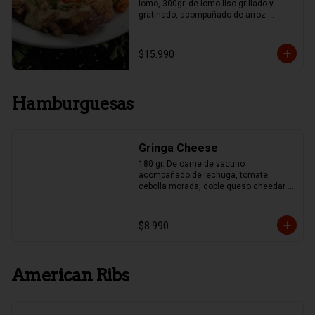
lomo, 300gr. de lomo liso grillado y 
gratinado, acompañado de arroz 
mexicano y papas fritas, Guacamole y 
Frijoles.
$15.990
Hamburguesas
Gringa Cheese
180 gr. De carne de vacuno 
acompañado de lechuga, tomate, 
cebolla morada, doble queso cheedar y 
pepinillo
$8.990
American Ribs