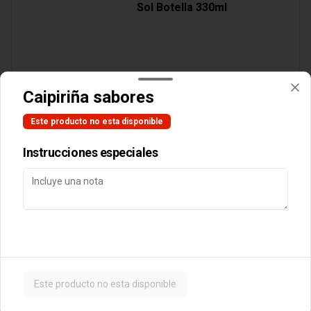
Sol Botella 330ml
$3.890
Caipiriña sabores
Este producto no esta disponible
Cocteles
Instrucciones especiales
Botella Vino Tarapaca
Suavignon Blanc
$10.990
Este producto no esta disponible
Postres